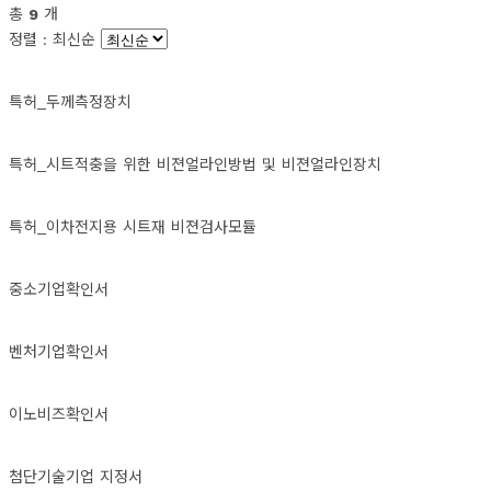
총 
9
 개
 정렬 : 
 최신순 
 특허_두께측정장치 
 특허_시트적충을 위한 비젼얼라인방법 및 비젼얼라인장치 
 특허_이차전지용 시트재 비젼검사모듈 
 중소기업확인서 
 벤처기업확인서 
 이노비즈확인서 
 첨단기술기업 지정서 