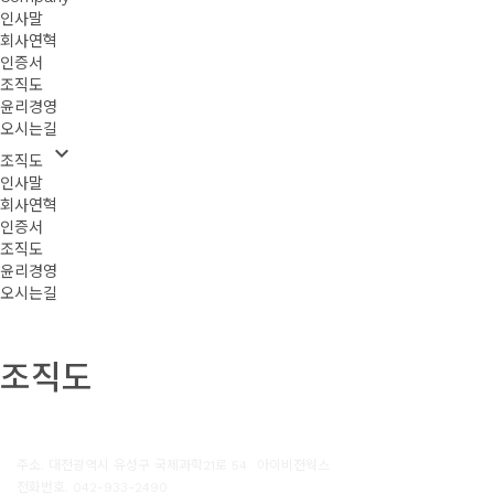
인사말
회사연혁
인증서
조직도
윤리경영
오시는길
keyboard_arrow_down
 조직도 
인사말
회사연혁
인증서
조직도
윤리경영
오시는길
조직도
 
주소. 대전광역시 유성구 국제과학21로 54 
아이비젼웍스
전화번호. 042-933-2490